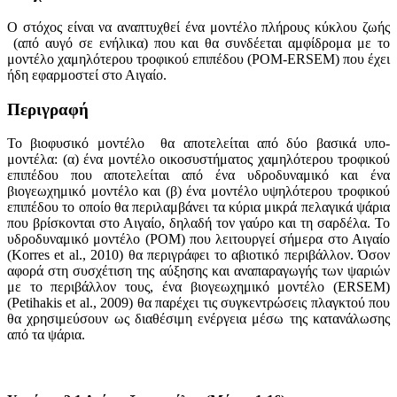
Ο στόχος είναι να αναπτυχθεί ένα μοντέλο πλήρους κύκλου ζωής
(από αυγό σε ενήλικα) που και θα συνδέεται αμφίδρομα με το
μοντέλο χαμηλότερου τροφικού επιπέδου (POM-ERSEM) που έχει
ήδη εφαρμοστεί στο Αιγαίο.
Περιγραφή
Το βιοφυσικό μοντέλο θα αποτελείται από δύο βασικά υπο-
μοντέλα: (α) ένα μοντέλο οικοσυστήματος χαμηλότερου τροφικού
επιπέδου που αποτελείται από ένα υδροδυναμικό και ένα
βιογεωχημικό μοντέλο και (β) ένα μοντέλο υψηλότερου τροφικού
επιπέδου το οποίο θα περιλαμβάνει τα κύρια μικρά πελαγικά ψάρια
που βρίσκονται στο Αιγαίο, δηλαδή τον γαύρο και τη σαρδέλα. Το
υδροδυναμικό μοντέλο (POM) που λειτουργεί σήμερα στο Αιγαίο
(Korres et al., 2010) θα περιγράφει το αβιοτικό περιβάλλον. Όσον
αφορά στη συσχέτιση της αύξησης και αναπαραγωγής των ψαριών
με το περιβάλλον τους, ένα βιογεωχημικό μοντέλο (ERSEM)
(Petihakis et al., 2009) θα παρέχει τις συγκεντρώσεις πλαγκτού που
θα χρησιμεύσουν ως διαθέσιμη ενέργεια μέσω της κατανάλωσης
από τα ψάρια.