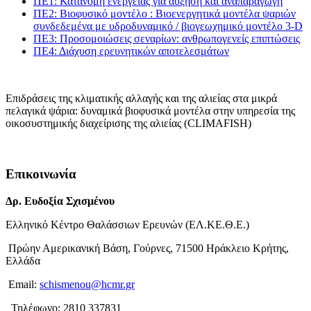
ΠΕ1: Κατανομή ενέργειας για αύξηση και αναπαραγωγή
ΠΕ2: Βιοφυσικό μοντέλο : Βιοενεργητικά μοντέλα ψαριών
συνδεδεμένα με υδροδυναμικό / βιογεωχημικό μοντέλο 3-D
ΠΕ3: Προσομοιώσεις σεναρίων: ανθρωπογενείς επιπτώσεις
ΠΕ4: Διάχυση ερευνητικών αποτελεσμάτων
Επιδράσεις της κλιματικής αλλαγής και της αλιείας στα μικρά
πελαγικά ψάρια: δυναμικά βιοφυσικά μοντέλα στην υπηρεσία της
οικοσυστημικής διαχείρισης της αλιείας (CLIMAFISH)
Περισσότερα
Επικοινωνία
Δρ. Ευδοξία Σχισμένου
Ελληνικό Κέντρο Θαλάσσιων Ερευνών (ΕΛ.ΚΕ.Θ.Ε.)
Πρώην Αμερικανική Βάση, Γούρνες, 71500 Ηράκλειο Κρήτης,
Ελλάδα
Email:
schismenou@hcmr.gr
Τηλέφωνο: 2810 337831