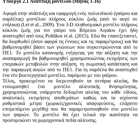
Υποέργο 2.1 Ανάπτυξη μοντέλου (Μήνας 1-16)
Αφορά στην ανάπτυξη και εφαρμογή ενός πολυειδικού (γαύρου και
σαρδέλας) μοντέλου πλήρους κύκλου ζωής (από το αυγό σε
ενήλικα) (Let et al., 2009). Ένα 3-D πληθυσμιακό μοντέλο πλήρους
κύκλου ζωής για τον γαύρο του Βόρειου Αιγαίου έχει ήδη
αναπτυχθεί από τους Politikos et al. (2015). Εδώ θα επανεξεταστεί,
θα διορθωθεί (όσον αφορά τις έννοιες και τις παραμέτρους) και θα
βαθμονομηθεί βάσει των γνώσεων που συγκεντρώνονται από το
ΠΕ1. Το μοντέλο κατανομής ενέργειας για την αύξηση και την
αναπαραγωγή θα βαθμονομηθεί χρησιμοποιώντας εκτιμήσεις των
εποχιακών μεταβολών στην αύξηση, τη σωματική κατάσταση και
την παραγωγή αυγών από το ΠΕ1. Για τη σαρδέλα θα αναπτυχθεί
ένα νέο βιοενεργητικό μοντέλο, παρόμοιο με του γαύρου.
Τέλος, προκειμένου να διερευνηθούν τα σενάρια αλιείας, θα
ενσωματηθεί ένα μοντέλο αλιευτικής θνησιμότητας,
χρησιμοποιώντας υπάρχοντα δεδομένα αλιείας του κάθε είδους,
αναλυτικές εκτιμήσεις αποθεμάτων καθώς και τα ισχύοντα
ρυθμιστικά μέτρα (χωρικές/χρονικές απαγορεύσεις, ελάχιστο
επιτρεπόμενο μεγέθη) που θα παραμετροποιηθούν στο μοντέλο
των ψαριών. Το μοντέλο θα έχει τελικά την ικανότητα να
προσομοιώνει τα χωροχρονικά πεδία αλίευσης.