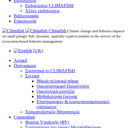
Εκδηλώσεις
Εκδηλώσεις CLIMAFISH
Αλλες εκδηλώσεις
Βιβλιογραφία
Επικοινωνία
Climafish
Climate change and fisheries impacts
on small pelagic fish: dynamic, spatially explicit models in the service of the
ecosystem-based fisheries management
Αρχική
Πρόγραμμα
Συνοπτικά το CLIMAFISH
Σχετικά
Μικρά πελαγικά ψάρια
Οικοσυστημική Προσέγγιση
Οικολογικά μοντέλα
Μεθοδολογία έρευνας
Επιστημονικές & κοινωνικοοικονομικές
επιπτώσεις
Χρηματοδοτικός Μηχανισμός
Consortium
Φορέας Υποδοχής (ΦΥ)
Συντονίστρια του έργου/ Μεταδιδάκτορας