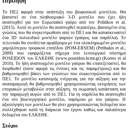
Περίληψη
Το ΠΕ2 αφορά στην ανάπτυξη του βιοφυσικού μοντέλου. Θα
βασιστεί σε ένα πληθυσμιακό 3-D μοντέλο που έχει ήδη
αναπτυχθεί για τον Ευρωπαϊκό γαύρο από τον Politikos et al.
(2015). Αυτό το μοντέλο θα αναπτυχθεί περαιτέρω, βασισμένο στις
γνώσεις που θα συγκεντρωθούν από το ΠΕ1 και θα κατασκευαστεί
ένα 3D πολυειδικό μοντέλο ψαριών (γαύρος και σαρδέλα). Το
τελευταίο θα συνδέεται αμφίδρομα με ένα ολοκληρωμένο μοντέλο
χαμηλότερου τροφικού επιπέδου (POM-ERSEM) (Petihakis et al.,
2009) που εφαρμόζεται σήμερα στο λειτουργικό σύστημα
POSEIDON του ΕΛΚΕΘΕ (www.poseidon.hcmr.gr) (Korres et al
2010). Το ήδη αναπτυγμένο μοντέλο γαύρου θα επανεξεταστεί, θα
διορθωθεί (όσον αφορά τις έννοιες και τις παραμέτρους) και θα
βαθμονομηθεί βάσει των γνώσεων που συγκεντρώνονται από το
ΠΕ1. Το μοντέλο κατανομής ενέργειας για την αύξηση και την
αναπαραγωγή θα βαθμονομηθεί χρησιμοποιώντας εκτιμήσεις των
εποχιακών μεταβολών στην αύξηση, τη σωματική κατάσταση και
την παραγωγή αυγών από το ΠΕ1. Για τη σαρδέλα θα αναπτυχθεί
ένα νέο βιοενεργητικό μοντέλο, παρόμοιο με του γαύρου. Η
αξιολόγηση των μοντέλων θα γίνει χρησιμοποιώντας δεδομένα που
συλλέχθηκαν κατά τη διάρκεια του έργου καθώς και παλαιότερα
δεδομένα του ΕΛΚΕΘΕ.
Στόχοι