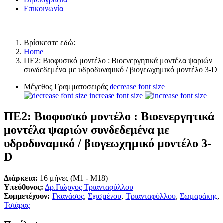
Επικοινωνία
Βρίσκεστε εδώ:
Home
ΠΕ2: Βιοφυσικό μοντέλο : Βιοενεργητικά μοντέλα ψαριών
συνδεδεμένα με υδροδυναμικό / βιογεωχημικό μοντέλο 3-D
Μέγεθος Γραμματοσειράς
decrease font size
increase font size
ΠΕ2: Βιοφυσικό μοντέλο : Βιοενεργητικά
μοντέλα ψαριών συνδεδεμένα με
υδροδυναμικό / βιογεωχημικό μοντέλο 3-
D
Διάρκεια:
16 μήνες (M1 - M18)
Υπεύθυνος:
Δρ.Γιώργος Τριανταφύλλου
Συμμετέχουν:
Γκανάσος
,
Σχισμένου
,
Τριανταφύλλου
,
Σωμαράκης
,
Τσιάρας