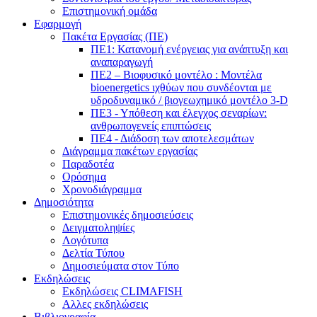
Επιστημονική ομάδα
Εφαρμογή
Πακέτα Εργασίας (ΠΕ)
ΠΕ1: Κατανομή ενέργειας για ανάπτυξη και
αναπαραγωγή
ΠΕ2 – Βιοφυσικό μοντέλο : Μοντέλα
bioenergetics ιχθύων που συνδέονται με
υδροδυναμικό / βιογεωχημικό μοντέλο 3-D
ΠΕ3 - Υπόθεση και έλεγχος σεναρίων:
ανθρωπογενείς επιπτώσεις
ΠΕ4 - Διάδοση των αποτελεσμάτων
Διάγραμμα πακέτων εργασίας
Παραδοτέα
Ορόσημα
Χρονοδιάγραμμα
Δημοσιότητα
Επιστημονικές δημοσιεύσεις
Δειγματοληψίες
Λογότυπα
Δελτία Τύπου
Δημοσιεύματα στον Τύπο
Εκδηλώσεις
Εκδηλώσεις CLIMAFISH
Αλλες εκδηλώσεις
Βιβλιογραφία