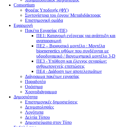
Consortium
Φορέας Υποδοχής (ΦΥ)
Συντονίστρια του έργου/ Μεταδιδάκτορας
Επιστημονική ομάδα
Εφαρμογή
Πακέτα Εργασίας (ΠΕ)
ΠΕ1: Κατανομή ενέργειας για ανάπτυξη και
αναπαραγωγή
ΠΕ2 – Βιοφυσικό μοντέλο : Μοντέλα
bioenergetics ιχθύων που συνδέονται με
υδροδυναμικό / βιογεωχημικό μοντέλο 3-D
ΠΕ3 - Υπόθεση και έλεγχος σεναρίων:
ανθρωπογενείς επιπτώσεις
ΠΕ4 - Διάδοση των αποτελεσμάτων
Διάγραμμα πακέτων εργασίας
Παραδοτέα
Ορόσημα
Χρονοδιάγραμμα
Δημοσιότητα
Επιστημονικές δημοσιεύσεις
Δειγματοληψίες
Λογότυπα
Δελτία Τύπου
Δημοσιεύματα στον Τύπο