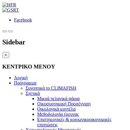
Facebook
Sidebar
×
ΚΕΝΤΡΙΚΟ ΜΕΝΟΥ
Αρχική
Πρόγραμμα
Συνοπτικά το CLIMAFISH
Σχετικά
Μικρά πελαγικά ψάρια
Οικοσυστημική Προσέγγιση
Οικολογικά μοντέλα
Μεθοδολογία έρευνας
Επιστημονικές & κοινωνικοοικονομικές
επιπτώσεις
Χρηματοδοτικός Μηχανισμός