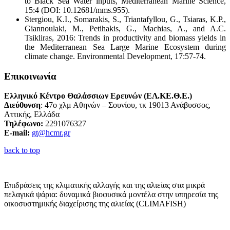
to Black Sea Water inputs, Mediterranean Marine Science,
15:4 (DOI: 10.12681/mms.955).
Stergiou, K.I., Somarakis, S., Triantafyllou, G., Tsiaras, K.P.,
Giannoulaki, M., Petihakis, G., Machias, A., and A.C.
Tsikliras, 2016: Trends in productivity and biomass yields in
the Mediterranean Sea Large Marine Ecosystem during
climate change. Environmental Development, 17:57-74.
Επικοινωνία
Ελληνικό Κέντρο Θαλάσσιων Ερευνών (ΕΛ.ΚΕ.Θ.Ε.)
Διεύθυνση
: 47ο χλμ Αθηνών – Σουνίου, τκ 19013 Ανάβυσσος,
Αττικής, Ελλάδα
Τηλέφωνο:
2291076327
E-mail:
gt@hcmr.gr
back to top
Επιδράσεις της κλιματικής αλλαγής και της αλιείας στα μικρά
πελαγικά ψάρια: δυναμικά βιοφυσικά μοντέλα στην υπηρεσία της
οικοσυστημικής διαχείρισης της αλιείας (CLIMAFISH)
Περισσότερα