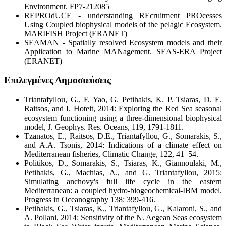
Environment. FP7-212085
REPROdUCE - understanding REcruitment PROcesses
Using Coupled biophysical models of the pelagic Ecosystem.
MARIFISH Project (ERANET)
SEAMAN - Spatially resolved Ecosystem models and their
Application to Marine MANagement. SEAS-ERA Project
(ERANET)
Επιλεγμένες Δημοσιεύσεις
Triantafyllou, G., F. Yao, G. Petihakis, K. P. Tsiaras, D. E.
Raitsos, and I. Hoteit, 2014: Exploring the Red Sea seasonal
ecosystem functioning using a three-dimensional biophysical
model, J. Geophys. Res. Oceans, 119, 1791-1811.
Tzanatos, E., Raitsos, D.E., Triantafyllou, G., Somarakis, S.,
and A.A. Tsonis, 2014: Indications of a climate effect on
Mediterranean fisheries, Climatic Change, 122, 41–54.
Politikos, D., Somarakis, S., Tsiaras, K., Giannoulaki, M.,
Petihakis, G., Machias, A., and G. Triantafyllou, 2015:
Simulating anchovy's full life cycle in the eastern
Mediterranean: a coupled hydro-biogeochemical-IBM model.
Progress in Oceanography 138: 399-416.
Petihakis, G., Tsiaras, K., Triantafyllou, G., Kalaroni, S., and
A. Pollani, 2014: Sensitivity of the N. Aegean Seas ecosystem