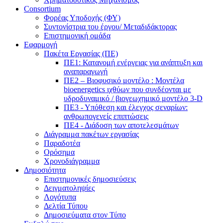
Consortium
Φορέας Υποδοχής (ΦΥ)
Συντονίστρια του έργου/ Μεταδιδάκτορας
Επιστημονική ομάδα
Εφαρμογή
Πακέτα Εργασίας (ΠΕ)
ΠΕ1: Κατανομή ενέργειας για ανάπτυξη και
αναπαραγωγή
ΠΕ2 – Βιοφυσικό μοντέλο : Μοντέλα
bioenergetics ιχθύων που συνδέονται με
υδροδυναμικό / βιογεωχημικό μοντέλο 3-D
ΠΕ3 - Υπόθεση και έλεγχος σεναρίων:
ανθρωπογενείς επιπτώσεις
ΠΕ4 - Διάδοση των αποτελεσμάτων
Διάγραμμα πακέτων εργασίας
Παραδοτέα
Ορόσημα
Χρονοδιάγραμμα
Δημοσιότητα
Επιστημονικές δημοσιεύσεις
Δειγματοληψίες
Λογότυπα
Δελτία Τύπου
Δημοσιεύματα στον Τύπο