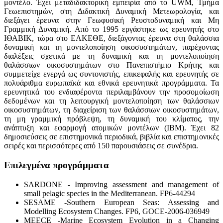
μοντέλο. Έχει μεταδιδακτορική εμπειρία από το UWM, Τμήμα
Γεωεπιστημών, στη Διδακτική Δυναμική Μετεωρολογία, και
διεξάγει έρευνα στην Γεωφυσική Ρευστοδυναμική και Μη
Γραμμική Δυναμική. Από το 1995 εργάστηκε ως ερευνητής στο
ΙΘΑΒΙΚ, τώρα στο ΕΛΚΕΘΕ, διεξάγοντας έρευνα στη θαλάσσια
δυναμική και τη μοντελοποίηση οικοσυστημάτων, παρέχοντας
διαλέξεις σχετικά με τη δυναμική και τη μοντελοποίηση
θαλάσσιων οικοσυστημάτων στο Πανεπιστήμιο Κρήτης και
συμμετείχε ενεργά ως συντονιστής, επικεφαλής και ερευνητής σε
πολυάριθμα ευρωπαϊκά και εθνικά ερευνητικά προγράμματα. Τα
ερευνητικά του ενδιαφέροντα περιλαμβάνουν την προσομοίωση
δεδομένων και τη λειτουργική μοντελοποίηση των θαλάσσιων
οικοσυστημάτων, τη διαχείριση των θαλάσσιων οικοσυστημάτων,
τη μη γραμμική πρόβλεψη, τη δυναμική του κλίματος, την
ανάπτυξη και εφαρμογή ατομικών μοντέλων (IBM). Έχει 82
δημοσιεύσεις σε επιστημονικά περιοδικά, βιβλία και επιστημονικές
σειρές και περισσότερες από 150 παρουσιάσεις σε συνέδρια.
Επιλεγμένα προγράμματα
SARDONE - Improving assessment and management of
small pelagic species in the Mediterranean. FP6-44294
SESAME -Southern European Seas: Assessing and
Modelling Ecosystem Changes. FP6, GOCE-2006-036949
MEECE -Marine Ecosystem Evolution in a Changing