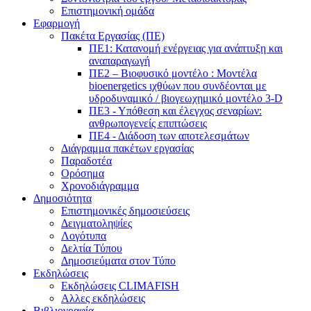
Επιστημονική ομάδα
Εφαρμογή
Πακέτα Εργασίας (ΠΕ)
ΠΕ1: Κατανομή ενέργειας για ανάπτυξη και
αναπαραγωγή
ΠΕ2 – Βιοφυσικό μοντέλο : Μοντέλα
bioenergetics ιχθύων που συνδέονται με
υδροδυναμικό / βιογεωχημικό μοντέλο 3-D
ΠΕ3 - Υπόθεση και έλεγχος σεναρίων:
ανθρωπογενείς επιπτώσεις
ΠΕ4 - Διάδοση των αποτελεσμάτων
Διάγραμμα πακέτων εργασίας
Παραδοτέα
Ορόσημα
Χρονοδιάγραμμα
Δημοσιότητα
Επιστημονικές δημοσιεύσεις
Δειγματοληψίες
Λογότυπα
Δελτία Τύπου
Δημοσιεύματα στον Τύπο
Εκδηλώσεις
Εκδηλώσεις CLIMAFISH
Αλλες εκδηλώσεις
Βιβλιογραφία