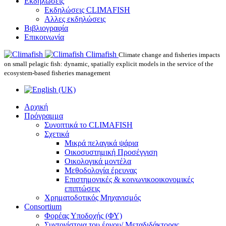
Εκδηλώσεις
Εκδηλώσεις CLIMAFISH
Αλλες εκδηλώσεις
Βιβλιογραφία
Επικοινωνία
Climafish
Climate change and fisheries impacts
on small pelagic fish: dynamic, spatially explicit models in the service of the
ecosystem-based fisheries management
Αρχική
Πρόγραμμα
Συνοπτικά το CLIMAFISH
Σχετικά
Μικρά πελαγικά ψάρια
Οικοσυστημική Προσέγγιση
Οικολογικά μοντέλα
Μεθοδολογία έρευνας
Επιστημονικές & κοινωνικοοικονομικές
επιπτώσεις
Χρηματοδοτικός Μηχανισμός
Consortium
Φορέας Υποδοχής (ΦΥ)
Συντονίστρια του έργου/ Μεταδιδάκτορας