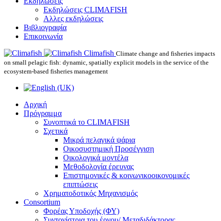
Εκδηλώσεις
Εκδηλώσεις CLIMAFISH
Αλλες εκδηλώσεις
Βιβλιογραφία
Επικοινωνία
Climafish
Climate change and fisheries impacts
on small pelagic fish: dynamic, spatially explicit models in the service of the
ecosystem-based fisheries management
Αρχική
Πρόγραμμα
Συνοπτικά το CLIMAFISH
Σχετικά
Μικρά πελαγικά ψάρια
Οικοσυστημική Προσέγγιση
Οικολογικά μοντέλα
Μεθοδολογία έρευνας
Επιστημονικές & κοινωνικοοικονομικές
επιπτώσεις
Χρηματοδοτικός Μηχανισμός
Consortium
Φορέας Υποδοχής (ΦΥ)
Συντονίστρια του έργου/ Μεταδιδάκτορας