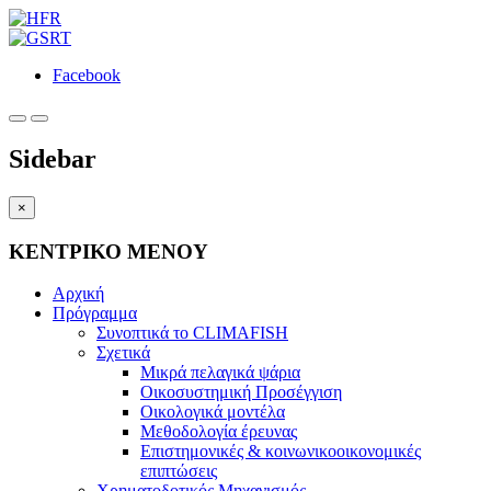
Facebook
Sidebar
×
ΚΕΝΤΡΙΚΟ ΜΕΝΟΥ
Αρχική
Πρόγραμμα
Συνοπτικά το CLIMAFISH
Σχετικά
Μικρά πελαγικά ψάρια
Οικοσυστημική Προσέγγιση
Οικολογικά μοντέλα
Μεθοδολογία έρευνας
Επιστημονικές & κοινωνικοοικονομικές
επιπτώσεις
Χρηματοδοτικός Μηχανισμός