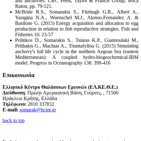
and anchovies. CRC Press, Taylor & Francis Group, Boca
Raton, pp. 79-121.
ΜcBride R.S., Somarakis S., Fitzhugh G.R., Albert A.,
Yaragina N.A., Wuenschel M.J., Alonso-Fernandez A. &
Basilone G. (2015) Energy acquisition and allocation to egg
production in relation to fish reproductive strategies. Fish and
Fisheries 16: 23-57
Politikos D., Somarakis S., Tsiaras K.P., Giannoulaki M.,
Petihakis G., Machias A., Triantafyllou G. (2015) Simulating
anchovy's full life cycle in the northern Aegean Sea (eastern
Mediterranean): A coupled hydro-biogeochemical-IBM
model. Progress in Oceanography 138: 399-416
Επικοινωνία
Ελληνικό Κέντρο Θαλάσσιων Ερευνών (ΕΛ.ΚΕ.Θ.Ε.)
Διεύθυνση
: Πρώην Αμερικανική Βάση, Γούρνες, , 71500
Ηράκλειο Κρήτης, Ελλάδα
Τηλέφωνο:
2810 337832
E-mail:
somarak@hcmr.gr
back to top