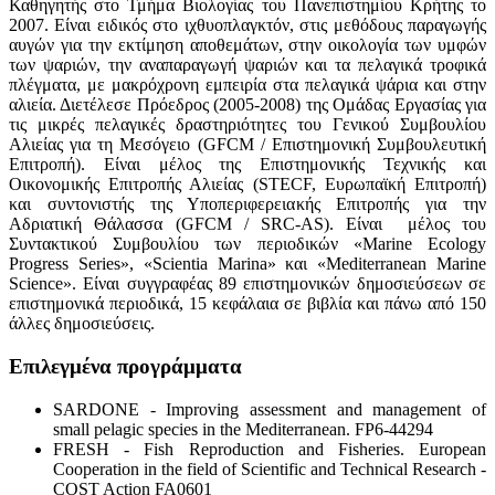
Καθηγητής στο Τμήμα Βιολογίας του Πανεπιστημίου Κρήτης το
2007. Είναι ειδικός στο ιχθυοπλαγκτόν, στις μεθόδους παραγωγής
αυγών για την εκτίμηση αποθεμάτων, στην οικολογία των υμφών
των ψαριών, την αναπαραγωγή ψαριών και τα πελαγικά τροφικά
πλέγματα, με μακρόχρονη εμπειρία στα πελαγικά ψάρια και στην
αλιεία. Διετέλεσε Πρόεδρος (2005-2008) της Ομάδας Εργασίας για
τις μικρές πελαγικές δραστηριότητες του Γενικού Συμβουλίου
Αλιείας για τη Μεσόγειο (GFCM / Επιστημονική Συμβουλευτική
Επιτροπή). Είναι μέλος της Επιστημονικής Τεχνικής και
Οικονομικής Επιτροπής Αλιείας (STECF, Ευρωπαϊκή Επιτροπή)
και συντονιστής της Υποπεριφερειακής Επιτροπής για την
Αδριατική Θάλασσα (GFCM / SRC-AS). Είναι μέλος του
Συντακτικού Συμβουλίου των περιοδικών «Marine Ecology
Progress Series», «Scientia Marina» και «Mediterranean Marine
Science». Είναι συγγραφέας 89 επιστημονικών δημοσιεύσεων σε
επιστημονικά περιοδικά, 15 κεφάλαια σε βιβλία και πάνω από 150
άλλες δημοσιεύσεις.
Επιλεγμένα προγράμματα
SARDONE - Improving assessment and management of
small pelagic species in the Mediterranean. FP6-44294
FRESH - Fish Reproduction and Fisheries. European
Cooperation in the field of Scientific and Technical Research -
COST Action FA0601