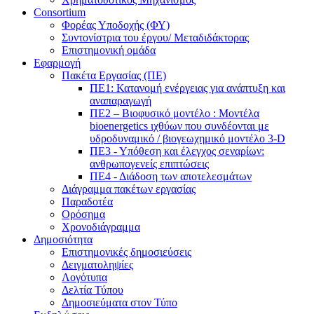
Consortium
Φορέας Υποδοχής (ΦΥ)
Συντονίστρια του έργου/ Μεταδιδάκτορας
Επιστημονική ομάδα
Εφαρμογή
Πακέτα Εργασίας (ΠΕ)
ΠΕ1: Κατανομή ενέργειας για ανάπτυξη και
αναπαραγωγή
ΠΕ2 – Βιοφυσικό μοντέλο : Μοντέλα
bioenergetics ιχθύων που συνδέονται με
υδροδυναμικό / βιογεωχημικό μοντέλο 3-D
ΠΕ3 - Υπόθεση και έλεγχος σεναρίων:
ανθρωπογενείς επιπτώσεις
ΠΕ4 - Διάδοση των αποτελεσμάτων
Διάγραμμα πακέτων εργασίας
Παραδοτέα
Ορόσημα
Χρονοδιάγραμμα
Δημοσιότητα
Επιστημονικές δημοσιεύσεις
Δειγματοληψίες
Λογότυπα
Δελτία Τύπου
Δημοσιεύματα στον Τύπο