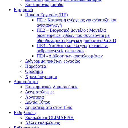
Επιστημονική ομάδα
Εφαρμογή
Πακέτα Εργασίας (ΠΕ)
ΠΕ1: Κατανομή ενέργειας για ανάπτυξη και
αναπαραγωγή
ΠΕ2 – Βιοφυσικό μοντέλο : Μοντέλα
bioenergetics ιχθύων που συνδέονται με
υδροδυναμικό / βιογεωχημικό μοντέλο 3-D
ΠΕ3 - Υπόθεση και έλεγχος σεναρίων:
ανθρωπογενείς επιπτώσεις
ΠΕ4 - Διάδοση των αποτελεσμάτων
Διάγραμμα πακέτων εργασίας
Παραδοτέα
Ορόσημα
Χρονοδιάγραμμα
Δημοσιότητα
Επιστημονικές δημοσιεύσεις
Δειγματοληψίες
Λογότυπα
Δελτία Τύπου
Δημοσιεύματα στον Τύπο
Εκδηλώσεις
Εκδηλώσεις CLIMAFISH
Αλλες εκδηλώσεις
Βιβλιογραφία