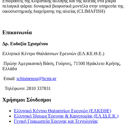
Επιδράσεις της κλιματικής αλλαγής και της αλιείας στα μικρά
πελαγικά ψάρια: δυναμικά βιοφυσικά μοντέλα στην υπηρεσία της
οικοσυστημικής διαχείρισης της αλιείας (CLIMAFISH)
Περισσότερα
Επικοινωνία
Δρ. Ευδοξία Σχισμένου
Ελληνικό Κέντρο Θαλάσσιων Ερευνών (ΕΛ.ΚΕ.Θ.Ε.)
Πρώην Αμερικανική Βάση, Γούρνες, 71500 Ηράκλειο Κρήτης,
Ελλάδα
Email:
schismenou@hcmr.gr
Τηλέφωνο: 2810 337831
Χρήσιμοι Σύνδεσμοι
Ελληνικό Κέντρο Θαλασσίων Ερευνών (ΕΛΚΕΘΕ)
Ελληνικό Ίδρυμα Έρευνας & Καινοτομίας (ΕΛ.ΙΔ.Ε.Κ.)
Γενική Γραμματεία Έρευνας και Τεχνολογίας