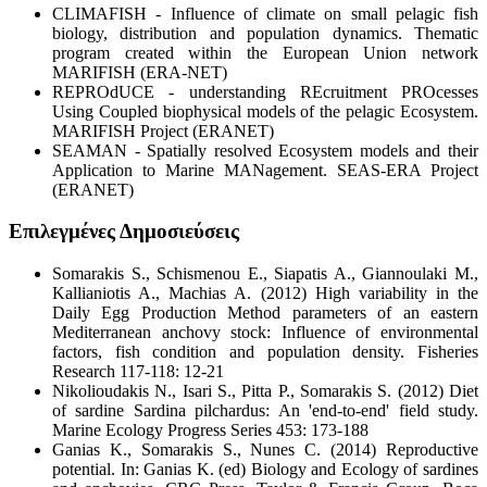
CLIMAFISH - Influence of climate on small pelagic fish
biology, distribution and population dynamics. Thematic
program created within the European Union network
MARIFISH (ERA-NET)
REPROdUCE - understanding REcruitment PROcesses
Using Coupled biophysical models of the pelagic Ecosystem.
MARIFISH Project (ERANET)
SEAMAN - Spatially resolved Ecosystem models and their
Application to Marine MANagement. SEAS-ERA Project
(ERANET)
Επιλεγμένες Δημοσιεύσεις
Somarakis S., Schismenou E., Siapatis A., Giannoulaki M.,
Kallianiotis A., Machias A. (2012) High variability in the
Daily Egg Production Method parameters of an eastern
Mediterranean anchovy stock: Influence of environmental
factors, fish condition and population density. Fisheries
Research 117-118: 12-21
Nikolioudakis N., Isari S., Pitta P., Somarakis S. (2012) Diet
of sardine Sardina pilchardus: An 'end-to-end' field study.
Marine Ecology Progress Series 453: 173-188
Ganias K., Somarakis S., Nunes C. (2014) Reproductive
potential. In: Ganias K. (ed) Biology and Ecology of sardines